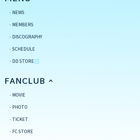
NEWS
MEMBERS
DISCOGRAPHY
SCHEDULE
DD STORE
open_in_new
FANCLUB
MOVIE
PHOTO
TICKET
FC STORE