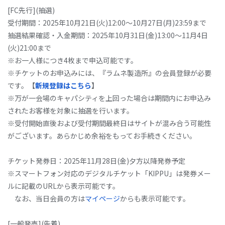
[FC先行](抽選)
受付期間：2025年10月21日(火)12:00～10月27日(月)23:59まで
抽選結果確認・入金期間：2025年
10月31日(金)13:00～
11月4日
(火)21:00まで
※お一人様につき4枚まで申込可能です。
※チケットのお申込みには、『ラムネ製造所』の会員登録が必要
です。
【
新規登録はこちら
】
※万が一会場のキャパシティを上回った場合は期間内にお申込み
されたお客様を対象に抽選を行います。
※受付開始直後および受付期間最終日はサイトが混み合う可能性
がございます。あらかじめ余裕をもってお手続きください。
チケット発券日：2025年11月28日(金)夕方以降発券予定
※スマートフォン対応のデジタルチケット「KIPPU」は発券メー
ルに記載のURLから表示可能です。
なお、当日会員の方は
マイページ
からも表示可能です。
[⼀般発売](先着)