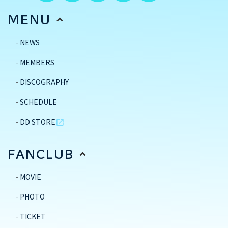
MENU
NEWS
MEMBERS
DISCOGRAPHY
SCHEDULE
DD STORE
open_in_new
FANCLUB
MOVIE
PHOTO
TICKET