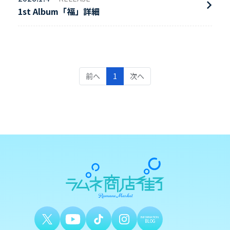
1st Album「福」詳細
(current)
前へ
1
次へ
INFORMATION
BLOG