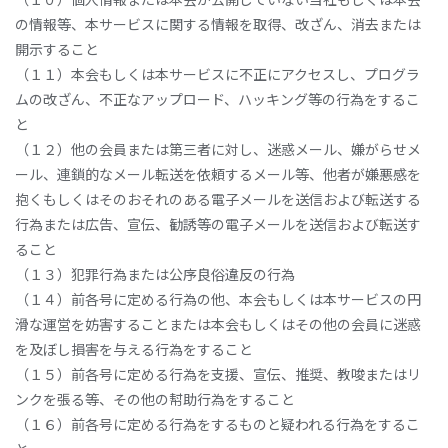
の情報等、本サービスに関する情報を取得、改ざん、消去または
開示すること
（１１）本会もしくは本サービスに不正にアクセスし、プログラ
ムの改ざん、不正なアップロード、ハッキング等の行為をするこ
と
（１２）他の会員または第三者に対し、迷惑メール、嫌がらせメ
ール、連鎖的なメール転送を依頼するメール等、他者が嫌悪感を
抱くもしくはそのおそれのある電子メールを送信および転送する
行為または広告、宣伝、勧誘等の電子メールを送信および転送す
ること
（１３）犯罪行為または公序良俗違反の行為
（１４）前各号に定める行為の他、本会もしくは本サービスの円
滑な運営を妨害することまたは本会もしくはその他の会員に迷惑
を及ぼし損害を与える行為をすること
（１５）前各号に定める行為を支援、宣伝、推奨、教唆またはリ
ンクを張る等、その他の幇助行為をすること
（１６）前各号に定める行為をするものと疑われる行為をするこ