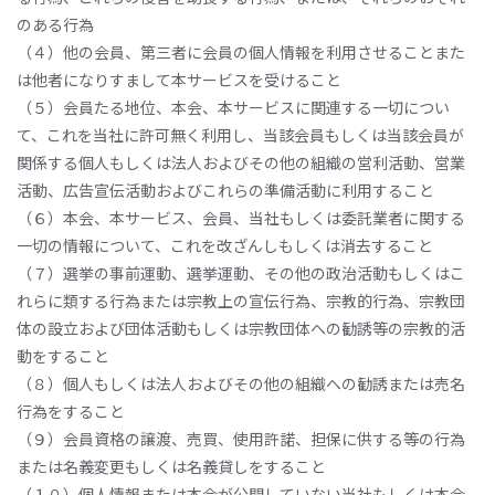
のある行為
（４）他の会員、第三者に会員の個人情報を利用させることまた
は他者になりすまして本サービスを受けること
（５）会員たる地位、本会、本サービスに関連する一切につい
て、これを当社に許可無く利用し、当該会員もしくは当該会員が
関係する個人もしくは法人およびその他の組織の営利活動、営業
活動、広告宣伝活動およびこれらの準備活動に利用すること
（６）本会、本サービス、会員、当社もしくは委託業者に関する
一切の情報について、これを改ざんしもしくは消去すること
（７）選挙の事前運動、選挙運動、その他の政治活動もしくはこ
れらに類する行為または宗教上の宣伝行為、宗教的行為、宗教団
体の設立および団体活動もしくは宗教団体への勧誘等の宗教的活
動をすること
（８）個人もしくは法人およびその他の組織への勧誘または売名
行為をすること
（９）会員資格の譲渡、売買、使用許諾、担保に供する等の行為
または名義変更もしくは名義貸しをすること
（１０）個人情報または本会が公開していない当社もしくは本会