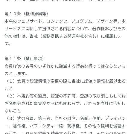
第１０条（権利帰属等）
本会のウェブサイト、コンテンツ、プログラム、デザイン等、本
サービスに関係して提供される内容について、著作権およびその
他の権利は、当社（業務提携する関連会社を含む）に帰属しま
す。
第１１条（禁止事項）
会員は次の各号のいずれかに該当する行為を行ってはならないも
のとします。
（１）会員の登録情報の変更の際に当社に虚偽の情報を届け出る
こと
（２）本規約等の違反、登録の不許可、登録の取り消しもしくは
除名処分された事実があるにも関わらず、これらを当社に告知し
ないこと
（３）他の会員、第三者、当社の財産、名誉、信用、プライバシ
ー、著作権、パブリシティー権、商標権、その他の権利を侵害す
る行為、これらの侵害を助長する行為、または、それらのおそれ