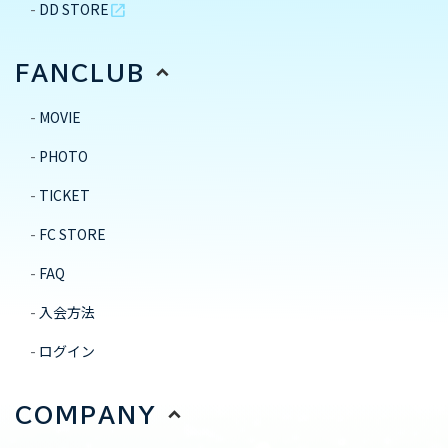
DD STORE
open_in_new
FANCLUB
MOVIE
PHOTO
TICKET
FC STORE
FAQ
入会方法
ログイン
COMPANY