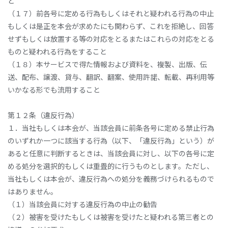
と
（１７）前各号に定める行為もしくはそれと疑われる行為の中止
もしくは是正を本会が求めたにも関わらず、これを拒絶し、回答
せずもしくは放置する等の対応をとるまたはこれらの対応をとる
ものと疑われる行為をすること
（１８）本サービスで得た情報および資料を、複製、出版、伝
送、配布、譲渡、貸与、翻訳、翻案、使用許諾、転載、再利用等
いかなる形でも流用すること
第１２条（違反行為）
１．当社もしくは本会が、当該会員に前条各号に定める禁止行為
のいずれか一つに該当する行為（以下、「違反行為」という）が
あると任意に判断するときは、当該会員に対し、以下の各号に定
める処分を選択的もしくは重畳的に行うものとします。ただし、
当社もしくは本会が、違反行為への処分を義務づけられるもので
はありません。
（１）当該会員に対する違反行為の中止の勧告
（２）被害を受けたもしくは被害を受けたと疑われる第三者との