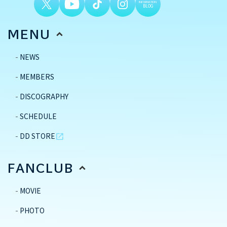
INFORMATION
BLOG
MENU
NEWS
MEMBERS
DISCOGRAPHY
SCHEDULE
DD STORE
open_in_new
FANCLUB
MOVIE
PHOTO