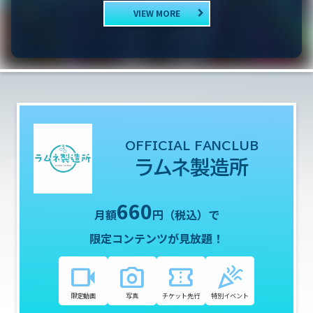
VIEW MORE
OFFICIAL FANCLUB
ラムネ製造所
660
月額
円（税込）で
限定コンテンツが見放題！
videocam
photo_camera
confirmation_number
celebration
限定動画
写真
チケット先行
特別イベント