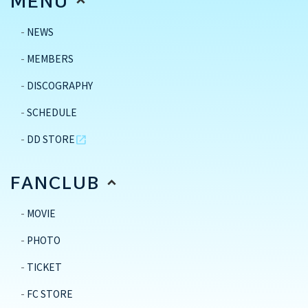
MENU
NEWS
MEMBERS
DISCOGRAPHY
SCHEDULE
DD STORE
open_in_new
FANCLUB
MOVIE
PHOTO
TICKET
FC STORE